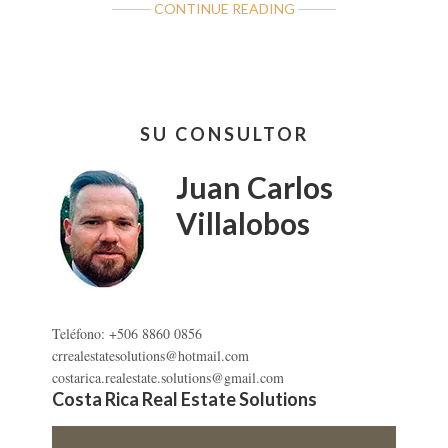
ABOUT
CONTINUE READING
CASA
EZ
SAN
MARCOS
Barra
TARRAZÚ,
SU CONSULTOR
lateral
SAN
JOSÉ
primaria
Juan Carlos
Villalobos
Teléfono: +506 8860 0856
crrealestatesolutions@hotmail.com
costarica.realestate.solutions@gmail.com
Costa Rica Real Estate Solutions