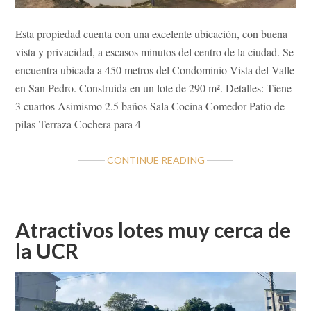
Esta propiedad cuenta con una excelente ubicación, con buena
vista y privacidad, a escasos minutos del centro de la ciudad. Se
encuentra ubicada a 450 metros del Condominio Vista del Valle
en San Pedro. Construida en un lote de 290 m². Detalles: Tiene
3 cuartos Asimismo 2.5 baños Sala Cocina Comedor Patio de
pilas Terraza Cochera para 4
ABOUT
CONTINUE READING
ADQUIERA
ESTA
CONVENIENTE
CASA
Atractivos lotes muy cerca de
EN
la UCR
SAN
PEDRO
SAN
RAMÓN