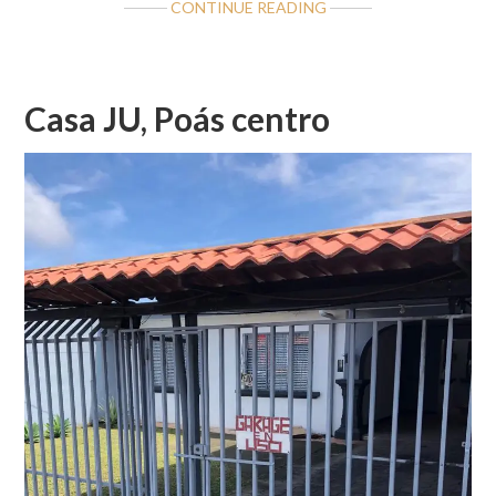
ABOUT
CONTINUE READING
ATRACTIVOS
LOTES
MUY
CERCA
Casa JU, Poás centro
DE
LA
UCR