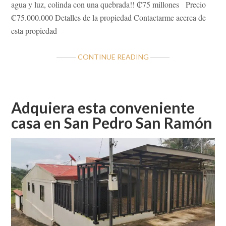
agua y luz, colinda con una quebrada!! ₡75 millones Precio
₡75.000.000 Detalles de la propiedad Contactarme acerca de
esta propiedad
ABOUT
CONTINUE READING
LOTE
QUINTA
RR
CATARATAS
Adquiera esta conveniente
SAN
casa en San Pedro San Ramón
PEDRO
DE
SAN
RAMÓN