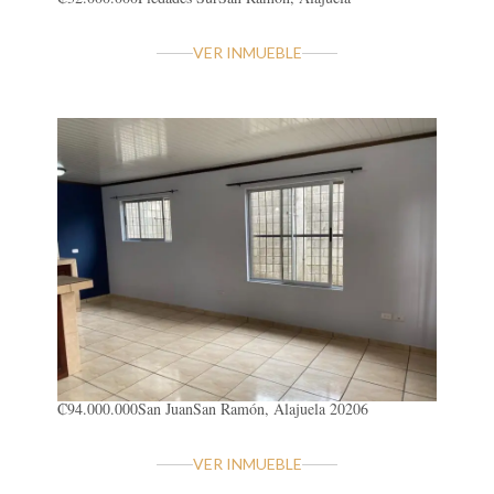
VER INMUEBLE
₡94.000.000
San Juan
San Ramón, Alajuela 20206
VER INMUEBLE