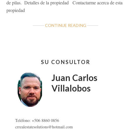
de pilas. Detalles de la propiedad Contactarme acerca de esta
propiedad
ABOUT
CONTINUE READING
LOCAL
COMERCIAL
OFICINAS
TIBÁS,
Barra
SAN
SU CONSULTOR
lateral
JOSÉ
primaria
Juan Carlos
Villalobos
Teléfono: +506 8860 0856
crrealestatesolutions@hotmail.com