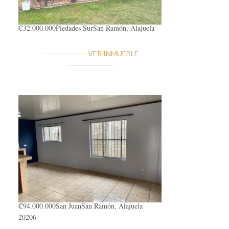
₡32.000.000
Piedades Sur
San Ramón, Alajuela
VER INMUEBLE
₡94.000.000
San Juan
San Ramón, Alajuela
20206