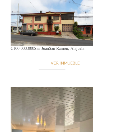
₡100.000.000
San Juan
San Ramón, Alajuela
VER INMUEBLE