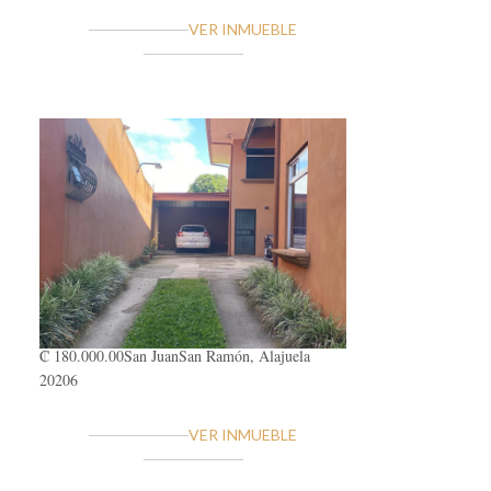
VER INMUEBLE
₡ 180.000.00
San Juan
San Ramón, Alajuela
20206
VER INMUEBLE