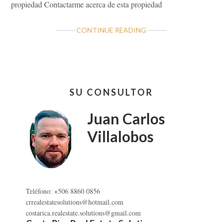
propiedad Contactarme acerca de esta propiedad
ABOUT
CONTINUE READING
LOTE
A
LA
VENTA
Barra
EN
SU CONSULTOR
lateral
CIUDAD
QUESADA
primaria
Juan Carlos
Villalobos
Teléfono: +506 8860 0856
crrealestatesolutions@hotmail.com
costarica.realestate.solutions@gmail.com