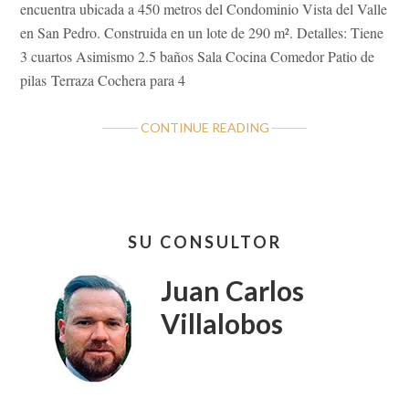
encuentra ubicada a 450 metros del Condominio Vista del Valle
en San Pedro. Construida en un lote de 290 m². Detalles: Tiene
3 cuartos Asimismo 2.5 baños Sala Cocina Comedor Patio de
pilas Terraza Cochera para 4
ABOUT
CONTINUE READING
ADQUIERA
ESTA
CONVENIENTE
CASA
Barra
EN
SU CONSULTOR
lateral
SAN
PEDRO
primaria
Juan Carlos
SAN
RAMÓN
Villalobos