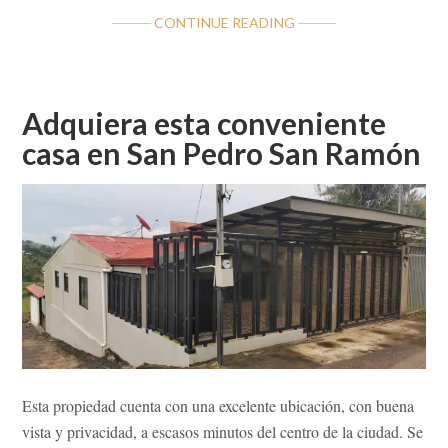
ABOUT
CONTINUE READING
FINCA
GANADERA
EN
ALFARO
Adquiera esta conveniente
DE
casa en San Pedro San Ramón
SAN
RAMÓN
Esta propiedad cuenta con una excelente ubicación, con buena
vista y privacidad, a escasos minutos del centro de la ciudad. Se