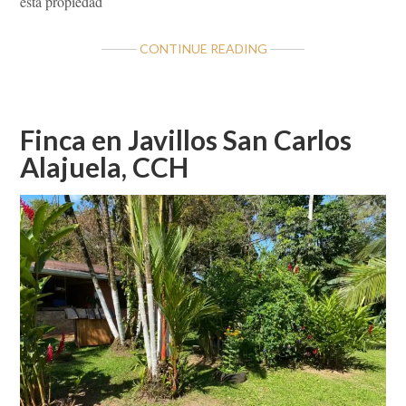
esta propiedad
ABOUT
CONTINUE READING
SAN
RAMÓN;
VOLIO
FINCA
Finca en Javillos San Carlos
HA
Alajuela, CCH
28
MANZANAS