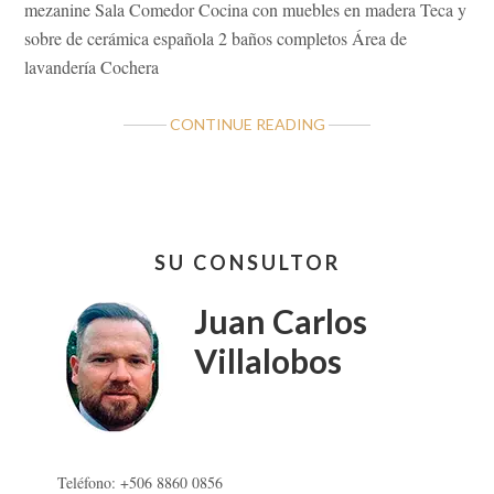
mezanine Sala Comedor Cocina con muebles en madera Teca y
sobre de cerámica española 2 baños completos Área de
lavandería Cochera
ABOUT
CONTINUE READING
CASA
CÉNTRICA,
SEGURA
Y
Barra
BELLA
SU CONSULTOR
lateral
EN
HEREDIA
primaria
Juan Carlos
Villalobos
Teléfono: +506 8860 0856