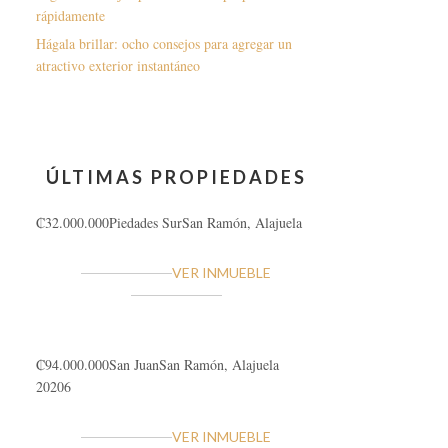
rápidamente
Hágala brillar: ocho consejos para agregar un
atractivo exterior instantáneo
ÚLTIMAS PROPIEDADES
₡32.000.000
Piedades Sur
San Ramón, Alajuela
VER INMUEBLE
₡94.000.000
San Juan
San Ramón, Alajuela
20206
VER INMUEBLE