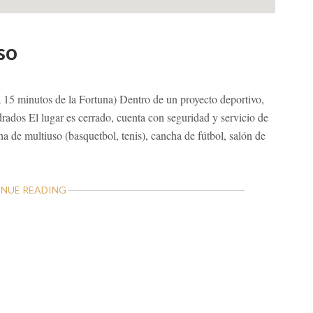
so
a 15 minutos de la Fortuna) Dentro de un proyecto deportivo,
rados El lugar es cerrado, cuenta con seguridad y servicio de
ha de multiuso (basquetbol, tenis), cancha de fútbol, salón de
ABOUT
NUE READING
LOTES
EN
PODER
VILLA
PARAÍSO