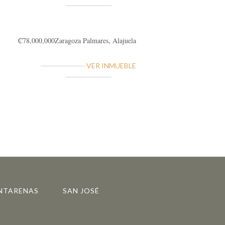
₡78,000,000
Zaragoza
Palmares, Alajuela
VER INMUEBLE
NTARENAS
SAN JOSÉ