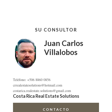
LOTES
Y
QUINTAS
A
Barra
LA
SU CONSULTOR
lateral
VENTA
EN
primaria
Juan Carlos
BAGACES
Villalobos
Teléfono: +506 8860 0856
crrealestatesolutions@hotmail.com
costarica.realestate.solutions@gmail.com
Costa Rica Real Estate Solutions
CONTACTO