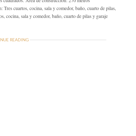
os cuadrados. Área de construcción: 270 metros
es cuartos, cocina, sala y comedor, baño, cuarto de pilas,
cocina, sala y comedor, baño, cuarto de pilas y garaje
ABOUT
NUE READING
CASA
Y
3
APARTAMENTOS
EN
CANDELARIA
DE
NARANJO