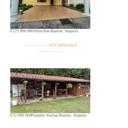
₡125.000.000
Alfaro
San Ramón, Alajuela
VER INMUEBLE
₡32.000.000
Piedades Sur
San Ramón, Alajuela