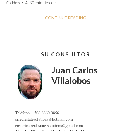
Caldera • A 30 minutos del
ABOUT
CONTINUE READING
QUINTA
EN
TEJAR
DE
Barra
ESPARZA
SU CONSULTOR
lateral
PUNTARENAS
primaria
Juan Carlos
Villalobos
Teléfono: +506 8860 0856
crrealestatesolutions@hotmail.com
costarica.realestate.solutions@gmail.com