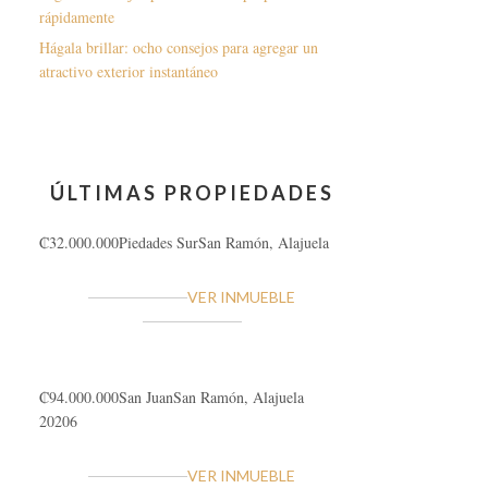
rápidamente
Hágala brillar: ocho consejos para agregar un
atractivo exterior instantáneo
ÚLTIMAS PROPIEDADES
₡32.000.000
Piedades Sur
San Ramón, Alajuela
VER INMUEBLE
₡94.000.000
San Juan
San Ramón, Alajuela
20206
VER INMUEBLE