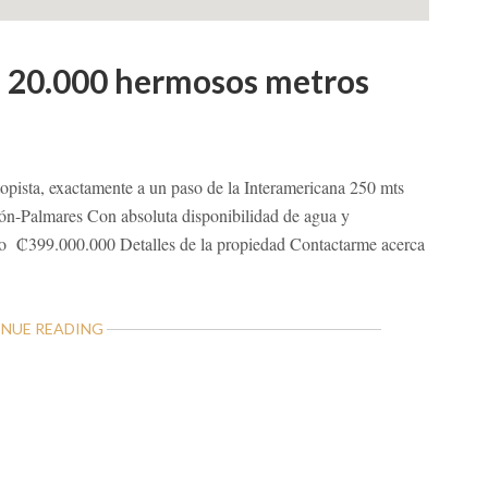
de 20.000 hermosos metros
pista, exactamente a un paso de la Interamericana 250 mts
ón-Palmares Con absoluta disponibilidad de agua y
cio ₡399.000.000 Detalles de la propiedad Contactarme acerca
ABOUT
NUE READING
A
LA
VENTA
VALIOSA
FINCA
DE