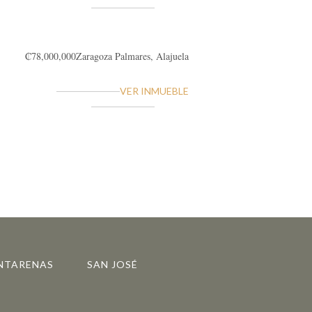
₡78,000,000
Zaragoza
Palmares, Alajuela
VER INMUEBLE
NTARENAS
SAN JOSÉ