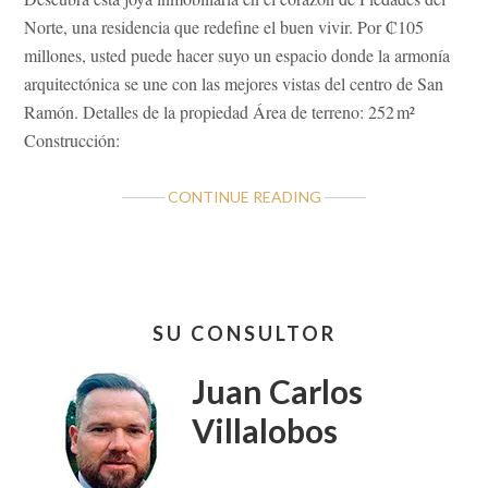
Norte, una residencia que redefine el buen vivir. Por ₡105
millones, usted puede hacer suyo un espacio donde la armonía
arquitectónica se une con las mejores vistas del centro de San
Ramón. Detalles de la propiedad Área de terreno: 252 m²
Construcción:
ABOUT
CONTINUE READING
CASA
EN
EXCELENTE
UBICACIÓN
Barra
LAS
SU CONSULTOR
lateral
LOMAS
DE
primaria
Juan Carlos
SAN
RAMÓN
Villalobos