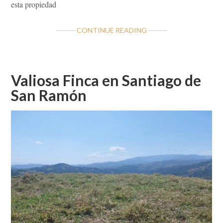
esta propiedad
ABOUT
CONTINUE READING
A
LA
VENTA
FINCA
Valiosa Finca en Santiago de
DE
San Ramón
27
HECTÁREAS
PITAL
DE
SAN
CARLOS