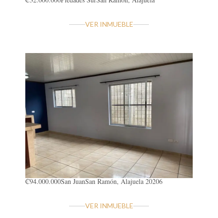
VER INMUEBLE
₡94.000.000
San Juan
San Ramón, Alajuela 20206
VER INMUEBLE