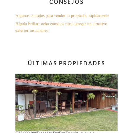
CONSEJOS
Algunos consejos para vender tu propiedad rápidamente
Hágala brillar: ocho consejos para agregar un atractivo
exterior instantáneo
ÚLTIMAS PROPIEDADES
₡32.000.000
Piedades Sur
San Ramón, Alajuela