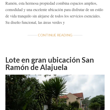
Ramón, esta hermosa propiedad combina espacios amplios,
comodidad y una excelente ubicación para disfrutar de un estilo
de vida tranquilo sin alejarse de todos los servicios esenciales.
Su diseño funcional, las áreas verdes y
ABOUT
CONTINUE READING
EXCLUSIVA
CASA
EN
VENTA
Lote en gran ubicación San
EN
Ramón de Alajuela
RESIDENCIAL
LOS
TUCANES
–
SAN
RAMÓN