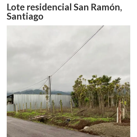
UBICACIÓN
Lote residencial San Ramón,
SAN
Santiago
RAMÓN
DE
ALAJUELA