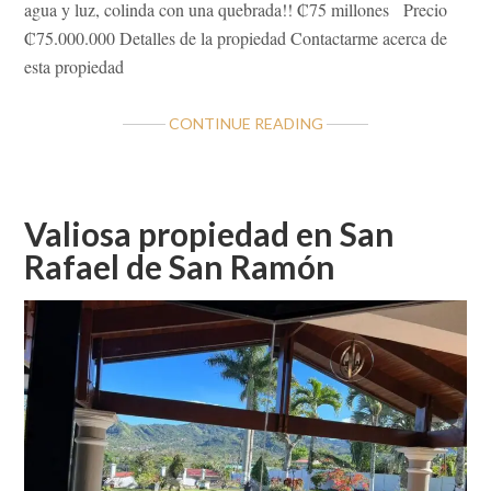
agua y luz, colinda con una quebrada!! ₡75 millones Precio
₡75.000.000 Detalles de la propiedad Contactarme acerca de
esta propiedad
ABOUT
CONTINUE READING
LOTE
QUINTA
RR
CATARATAS
Valiosa propiedad en San
SAN
Rafael de San Ramón
PEDRO
DE
SAN
RAMÓN