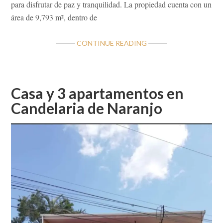
para disfrutar de paz y tranquilidad. La propiedad cuenta con un
área de 9,793 m², dentro de
ABOUT
CONTINUE READING
QUINTA
EN
BERLÍN
DE
Casa y 3 apartamentos en
SAN
Candelaria de Naranjo
RAFAEL
DE
SAN
RAMÓN