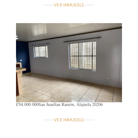
VER INMUEBLE
₡94.000.000
San Juan
San Ramón, Alajuela 20206
VER INMUEBLE