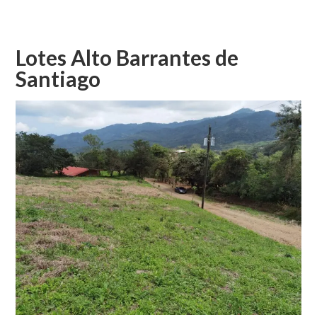
CASA
Y
3
APARTAMENTOS
Lotes Alto Barrantes de
EN
Santiago
CANDELARIA
DE
NARANJO