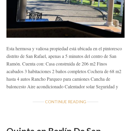
Esta hermosa y valiosa propiedad está ubicada en el pintoresco
distrito de San Rafael, apenas a 5 minutos del centro de San
Ramón. Cuenta con: Casa construida de 206 m2 Finos
acabados 3 habitaciones 2 baños completos Cochera de 68 m2
hasta 4 autos Rancho Parqueo para camiones Cancha de
baloncesto Aire acondicionado Calentador solar Seguridad y
ABOUT
CONTINUE READING
VALIOSA
PROPIEDAD
EN
SAN
Quinta en Berlín De San