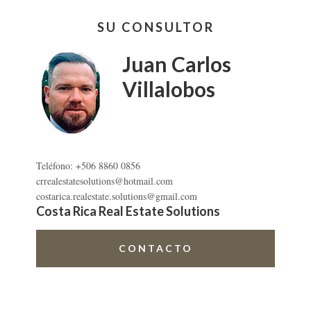
A
Barra
LA
SU CONSULTOR
lateral
UCR
ALFARO
primaria
Juan Carlos
SAN
RAMÓN
Villalobos
Teléfono: +506 8860 0856
crrealestatesolutions@hotmail.com
costarica.realestate.solutions@gmail.com
Costa Rica Real Estate Solutions
CONTACTO