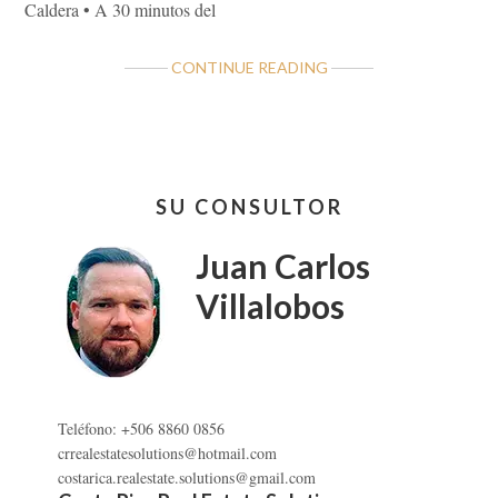
Caldera • A 30 minutos del
ABOUT
CONTINUE READING
QUINTA
EN
TEJAR
DE
Barra
ESPARZA
SU CONSULTOR
lateral
PUNTARENAS
primaria
Juan Carlos
Villalobos
Teléfono: +506 8860 0856
crrealestatesolutions@hotmail.com
costarica.realestate.solutions@gmail.com