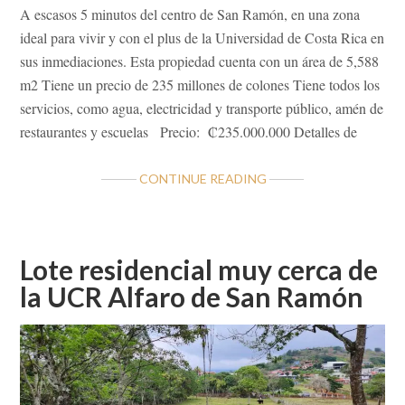
A escasos 5 minutos del centro de San Ramón, en una zona
ideal para vivir y con el plus de la Universidad de Costa Rica en
sus inmediaciones. Esta propiedad cuenta con un área de 5,588
m2 Tiene un precio de 235 millones de colones Tiene todos los
servicios, como agua, electricidad y transporte público, amén de
restaurantes y escuelas Precio: ₡235.000.000 Detalles de
ABOUT
CONTINUE READING
LOTE
RESIDENCIAL
CERCANO
A
Lote residencial muy cerca de
LA
la UCR Alfaro de San Ramón
UCR
ALFARO
SAN
RAMÓN