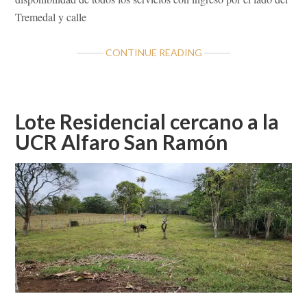
Tremedal y calle
ABOUT
CONTINUE READING
ATRACTIVOS
LOTES
MUY
CERCA
Lote Residencial cercano a la
DE
UCR Alfaro San Ramón
LA
UCR