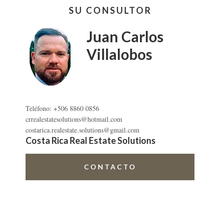
DE
SU CONSULTOR
lateral
LA
UCR
primaria
Juan Carlos
ALFARO
DE
Villalobos
SAN
RAMÓN
Teléfono: +506 8860 0856
crrealestatesolutions@hotmail.com
costarica.realestate.solutions@gmail.com
Costa Rica Real Estate Solutions
CONTACTO