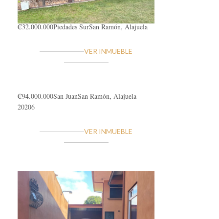
₡32.000.000
Piedades Sur
San Ramón, Alajuela
VER INMUEBLE
₡94.000.000
San Juan
San Ramón, Alajuela
20206
VER INMUEBLE