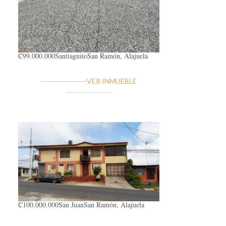
₡99.000.000
Santiaguito
San Ramón, Alajuela
VER INMUEBLE
₡100.000.000
San Juan
San Ramón, Alajuela