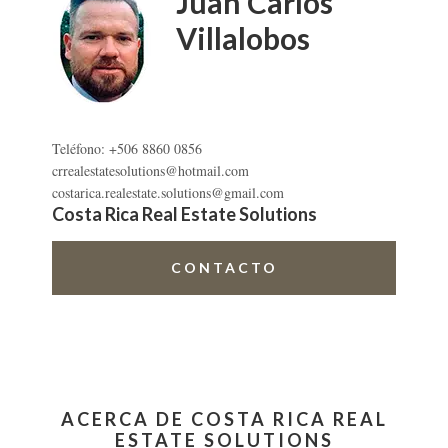
Juan Carlos
RAMÓN
Villalobos
DS
Teléfono: +506 8860 0856
crrealestatesolutions@hotmail.com
costarica.realestate.solutions@gmail.com
Costa Rica Real Estate Solutions
CONTACTO
ACERCA DE COSTA RICA REAL
ESTATE SOLUTIONS