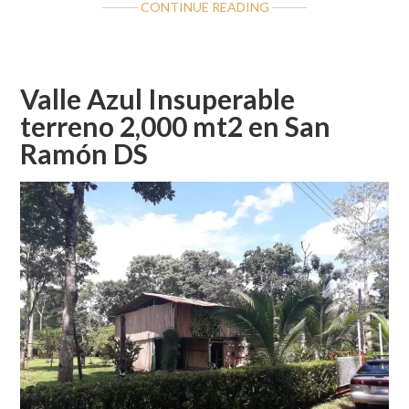
ABOUT
CONTINUE READING
LOTE
CON
CASA
EN
Valle Azul Insuperable
VALLE
terreno 2,000 mt2 en San
AZUL
Ramón DS