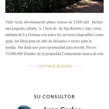
Valle Azul, absolutamente plano, terreno de 2,000 mt2 . Incluye
una pequeña cabaña. A 1 hora de de San Ramón y muy cerca
también de La Fortuna con todos los servicios disponibles como
agua, luz Ideal para un sitio de descanso o recreo para la
familia. Sin duda una gran oportunidad para invertir. Precio:
33.000.000 Detalles de la propiedad Contactarme acerca de esta
ABOUT
CONTINUE READING
VALLE
AZUL
INSUPERABLE
TERRENO
Barra
2,000
SU CONSULTOR
lateral
MT2
EN
primaria
SAN