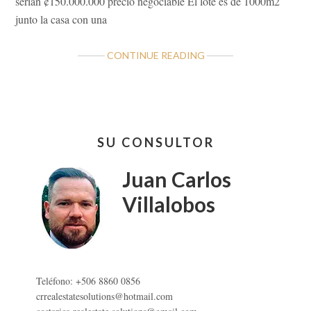
serian ¢150.000.000 precio negociable El lote es de 1000m2
junto la casa con una
ABOUT
CONTINUE READING
A
LA
VENTA
HERMOSA
Barra
CASA
SU CONSULTOR
lateral
EN
LAS
primaria
Juan Carlos
BRISAS
DE
Villalobos
ZARCERO
Teléfono: +506 8860 0856
crrealestatesolutions@hotmail.com