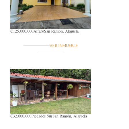
₡125.000.000
Alfaro
San Ramón, Alajuela
VER INMUEBLE
₡32.000.000
Piedades Sur
San Ramón, Alajuela