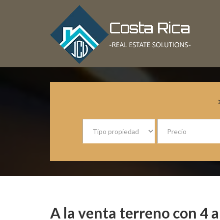
Ir
Ir
Ir
a
al
a
navegación
contenido
la
principal
principal
barra
lateral
COSTA
Tu
primaria
Solución
RICA
inmobiliaria
REAL
ESTATE
SOLUTIONS
A la venta terreno con 4