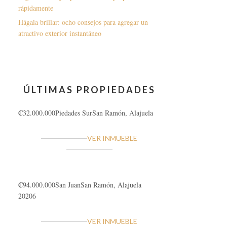
rápidamente
Hágala brillar: ocho consejos para agregar un
atractivo exterior instantáneo
ÚLTIMAS PROPIEDADES
₡32.000.000
Piedades Sur
San Ramón, Alajuela
VER INMUEBLE
₡94.000.000
San Juan
San Ramón, Alajuela
20206
VER INMUEBLE