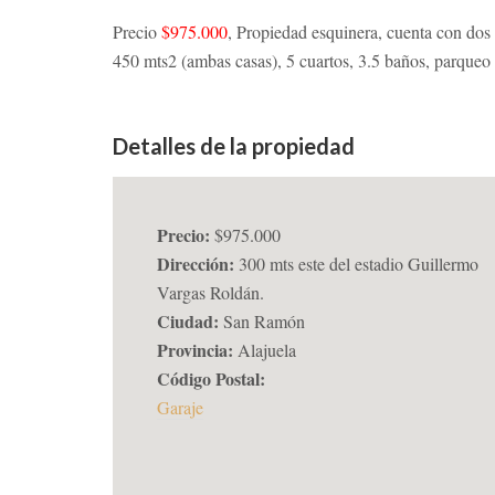
Precio
$975.000
, Propiedad esquinera, cuenta con dos
450 mts2 (ambas casas), 5 cuartos, 3.5 baños, parqueo
Detalles de la propiedad
Precio:
$975.000
Dirección:
300 mts este del estadio Guillermo
Vargas Roldán.
Ciudad:
San Ramón
Provincia:
Alajuela
Código Postal:
Garaje