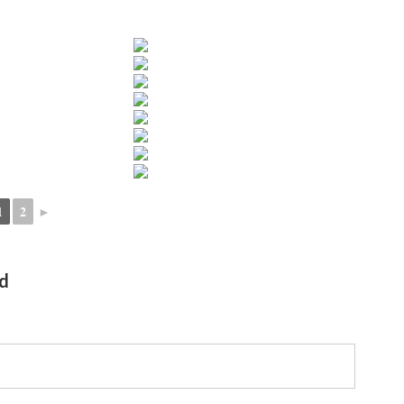
1
2
►
ad