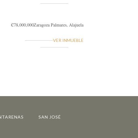
₡78,000,000
Zaragoza
Palmares, Alajuela
VER INMUEBLE
NTARENAS
SAN JOSÉ