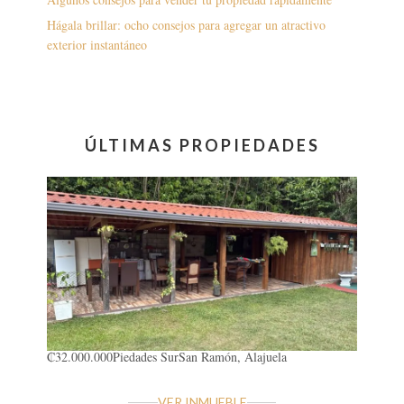
Hágala brillar: ocho consejos para agregar un atractivo
exterior instantáneo
ÚLTIMAS PROPIEDADES
₡32.000.000
Piedades Sur
San Ramón, Alajuela
VER INMUEBLE