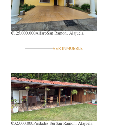
₡125.000.000
Alfaro
San Ramón, Alajuela
VER INMUEBLE
₡32.000.000
Piedades Sur
San Ramón, Alajuela