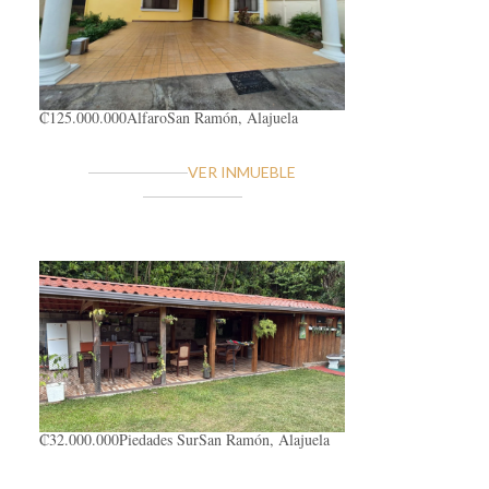
₡125.000.000
Alfaro
San Ramón, Alajuela
VER INMUEBLE
₡32.000.000
Piedades Sur
San Ramón, Alajuela