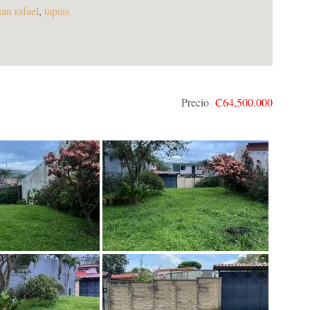
san rafael
,
tapias
Precio
₡64,500.000