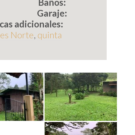
Baños:
Garaje:
cas adicionales:
es Norte
,
quinta