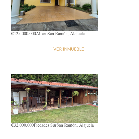
₡125.000.000
Alfaro
San Ramón, Alajuela
VER INMUEBLE
₡32.000.000
Piedades Sur
San Ramón, Alajuela