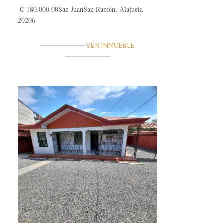
₡ 180.000.00
San Juan
San Ramón, Alajuela
20206
VER INMUEBLE