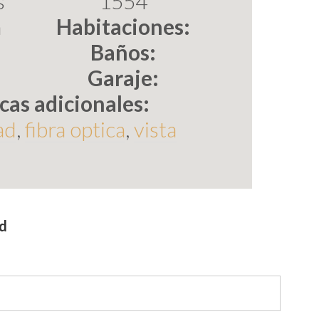
s
1554
n
Habitaciones:
Baños:
Garaje:
cas adicionales:
ad
,
fibra optica
,
vista
ad