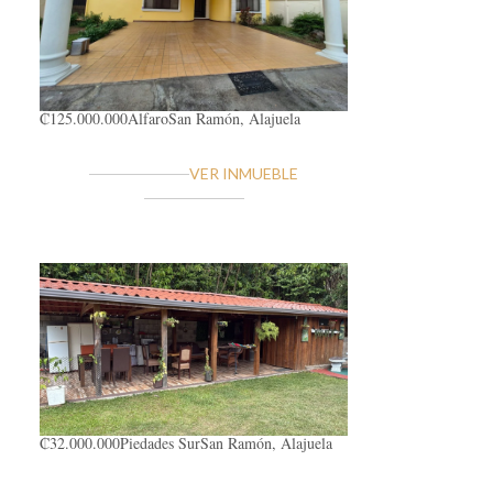
₡125.000.000
Alfaro
San Ramón, Alajuela
VER INMUEBLE
₡32.000.000
Piedades Sur
San Ramón, Alajuela