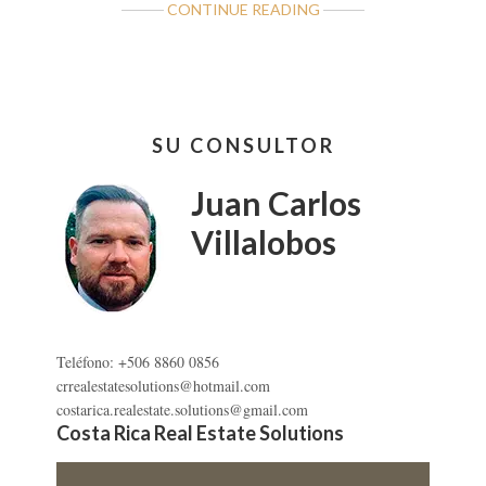
ABOUT
CONTINUE READING
LOTE
DP
EL
JOBO,
Barra
LA
SU CONSULTOR
lateral
CRUZ,
GUANACASTE
primaria
Juan Carlos
Villalobos
Teléfono: +506 8860 0856
crrealestatesolutions@hotmail.com
costarica.realestate.solutions@gmail.com
Costa Rica Real Estate Solutions