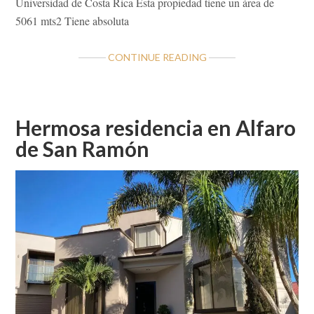
Universidad de Costa Rica Esta propiedad tiene un área de
5061 mts2 Tiene absoluta
ABOUT
CONTINUE READING
LOTE
RESIDENCIAL
MUY
CERCA
Hermosa residencia en Alfaro
DE
de San Ramón
LA
UCR
ALFARO
DE
SAN
RAMÓN