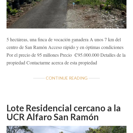
5 hectáreas, una finca de vocación ganadera A unos 7 km del
centro de San Ramón Acceso rápido y en óptimas condiciones
Por el precio de 95 millones Precio ₡95.000.000 Detalles de la
propiedad Contactarme acerca de esta propiedad
ABOUT
CONTINUE READING
FINCA
GANADERA
EN
ALFARO
Lote Residencial cercano a la
DE
UCR Alfaro San Ramón
SAN
RAMÓN