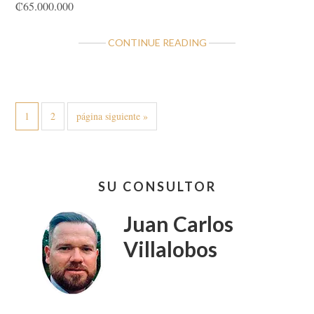
₡65.000.000
ABOUT
CONTINUE READING
CASA
Y
APARTAMENTO
GRAN
Página
Página
Ir
1
2
página siguiente »
PROPIEDAD
a
la
Barra
SU CONSULTOR
lateral
primaria
Juan Carlos
Villalobos