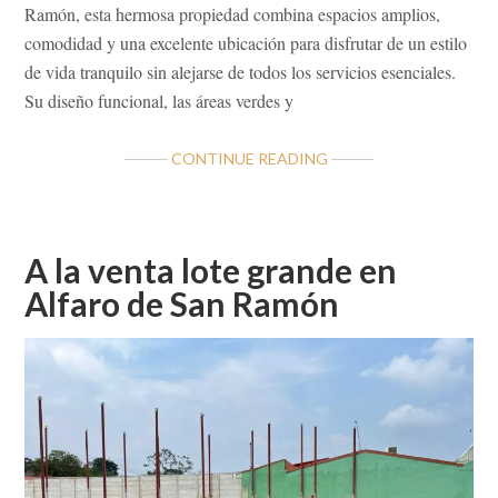
Ramón, esta hermosa propiedad combina espacios amplios,
comodidad y una excelente ubicación para disfrutar de un estilo
de vida tranquilo sin alejarse de todos los servicios esenciales.
Su diseño funcional, las áreas verdes y
ABOUT
CONTINUE READING
EXCLUSIVA
CASA
EN
VENTA
A la venta lote grande en
EN
Alfaro de San Ramón
RESIDENCIAL
LOS
TUCANES
–
SAN
RAMÓN