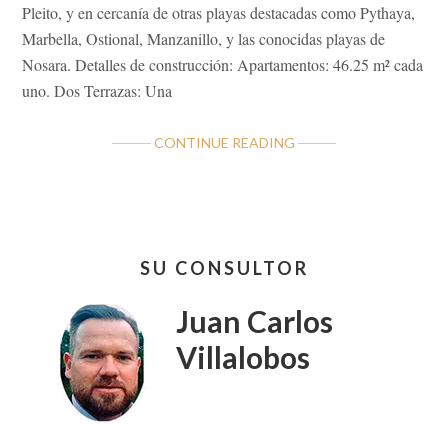
Pleito, y en cercanía de otras playas destacadas como Pythaya,
Marbella, Ostional, Manzanillo, y las conocidas playas de
Nosara. Detalles de construcción: Apartamentos: 46.25 m² cada
uno. Dos Terrazas: Una
ABOUT
CONTINUE READING
A
LA
VENTA
TERRENO
Barra
CON
SU CONSULTOR
lateral
4
APARTAMENTOS
primaria
Juan Carlos
PLAYA
SAN
Villalobos
JUANILLO