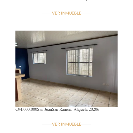
VER INMUEBLE
₡94.000.000
San Juan
San Ramón, Alajuela 20206
VER INMUEBLE