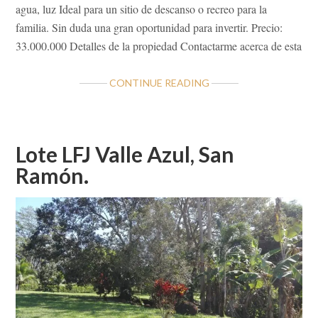
agua, luz Ideal para un sitio de descanso o recreo para la
familia. Sin duda una gran oportunidad para invertir. Precio:
33.000.000 Detalles de la propiedad Contactarme acerca de esta
ABOUT
CONTINUE READING
VALLE
AZUL
INSUPERABLE
TERRENO
Lote LFJ Valle Azul, San
2,000
Ramón.
MT2
EN
SAN
RAMÓN
DS