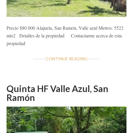
Precio $80 000 Alajuela, San Ramón, Valle azul Metros: 5522
mts2 Detalles de la propiedad Contactarme acerca de esta
propiedad
ABOUT
CONTINUE READING
LOTE
LFJ
VALLE
AZUL,
Quinta HF Valle Azul, San
SAN
Ramón
RAMÓN.