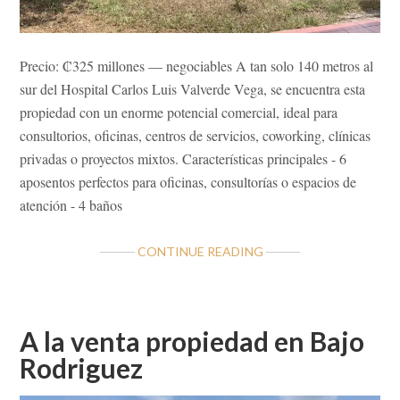
Precio: ₡325 millones — negociables A tan solo 140 metros al
sur del Hospital Carlos Luis Valverde Vega, se encuentra esta
propiedad con un enorme potencial comercial, ideal para
consultorios, oficinas, centros de servicios, coworking, clínicas
privadas o proyectos mixtos. Características principales - 6
aposentos perfectos para oficinas, consultorías o espacios de
atención - 4 baños
ABOUT
CONTINUE READING
OPORTUNIDAD
COMERCIAL
ESTRATÉGICA
EN
A la venta propiedad en Bajo
EL
Rodriguez
CORAZÓN
DE