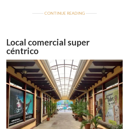
ABOUT
CONTINUE READING
SUPER
CÉNTRICO
LOCAL
COMERCIAL
Local comercial super
SAN
céntrico
RAMÓN