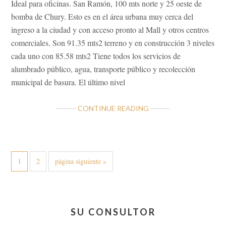
Ideal para oficinas. San Ramón, 100 mts norte y 25 oeste de
bomba de Chury. Esto es en el área urbana muy cerca del
ingreso a la ciudad y con acceso pronto al Mall y otros centros
comerciales. Son 91.35 mts2 terreno y en construcción 3 niveles
cada uno con 85.58 mts2 Tiene todos los servicios de
alumbrado público, agua, transporte público y recolección
municipal de basura. El último nivel
ABOUT
CONTINUE READING
PROPIEDAD
COMERCIAL
IDEAL
GRAN
Página
Página
Ir
1
2
página siguiente »
OPORTUNIDAD
a
la
Barra
SU CONSULTOR
lateral