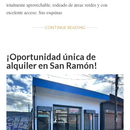
totalmente aprovechable, rodeado de áreas verdes y con
excelente acceso. Sus esquinas
ABOUT
CONTINUE READING
A
LA
VENTA
PROPIEDAD
¡Oportunidad única de
EN
alquiler en San Ramón!
BAJO
RODRIGUEZ