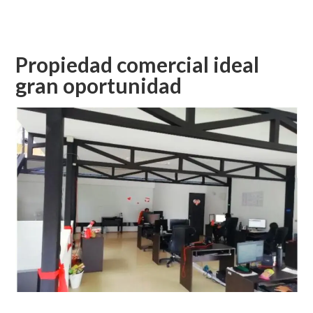
PROPIEDAD
CON
FINES
COMERCIALES-
Propiedad comercial ideal
SAN
gran oportunidad
RAMÓN