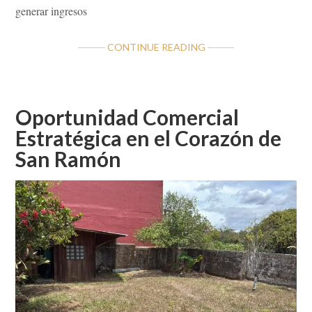
generar ingresos
ABOUT
CONTINUE READING
GRAN
OPORTUNIDAD
PROPIEDAD
ESQUINERA
Oportunidad Comercial
EN
Estratégica en el Corazón de
SAN
San Ramón
JUAN
DE
SAN
RAMÓN